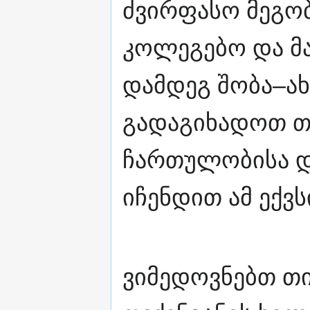
ძვირფასო მეგობ
კოლეგებო და მ
დამდეგ შობა–ა
გადაგიხადოთ თ
ჩართულობისა დ
იჩენდით ამ ექვს
ვიმედოვნებთ 