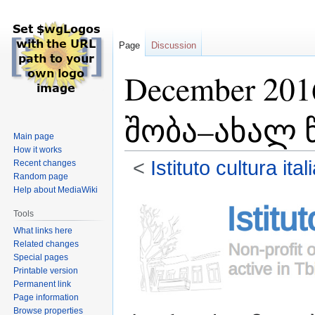
Page
Discussion
December 20
შობა–ახალ
Main page
How it works
<
Istituto cultura it
Recent changes
Random page
Help about MediaWiki
Jump
Jump
to
to
Tools
navigation
search
What links here
Related changes
Special pages
Printable version
Permanent link
Page information
Browse properties