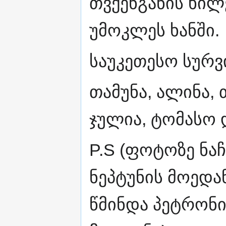
თვქენგანის ხილ
უმოკლეს ხანში.
საუკეთესო სურ
თამუნა, ალინა, 
ჯულია, ტომასო 
P.S (ფოტოზე ნაჩ
ნეპტუნის მოედან
წმინდა პეტრონ