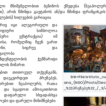
ული მნიშვნელობით ბენინოს ქმედება (ნეაპოლუ
თ), არის წმინდა გაეტანოს ან/და წმინდა ფრანცისკის
ლების) ხილვების ვარიაცია.
ხრივ იგი ალეგორიული და
სოფიური სიმბოლოა
ონური ექსტრაქცია) იმ
ისა, რომელშიც ჩვენ ვართ
რულნი, სიცრუე და
რვალობა
ენდენტულობის ჭეშმარიტი
ილის მიმართ.
ჟებით თითოეულ თქვენგანს,
link=File:Isti­tuto_cu
აუკვირდეთ პრეზეპეს,
ana_(NGO)/Posts/Dec
უთრებით ნეაპოლურს, რათა
_%22პრეზეპე%22_/_3/
თ და სცადოთ ამოიკითხოთ
 დაფარული სხვადასხვა
ები და ფარული მინიშნებები.