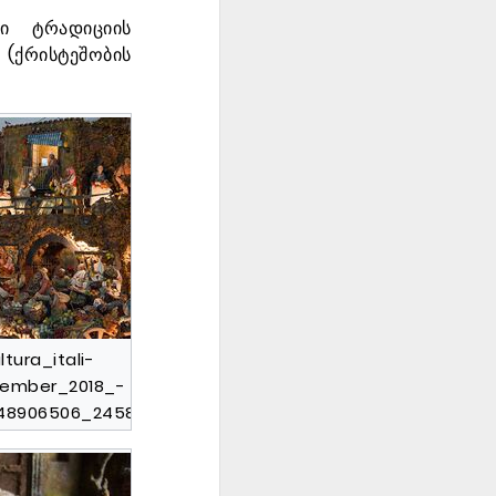
რი ტრადიციის
 (ქრისტეშობის
l­tura_itali­
em­ber_2018_-
48906506_2458574927504417_6484902147350593536_n.