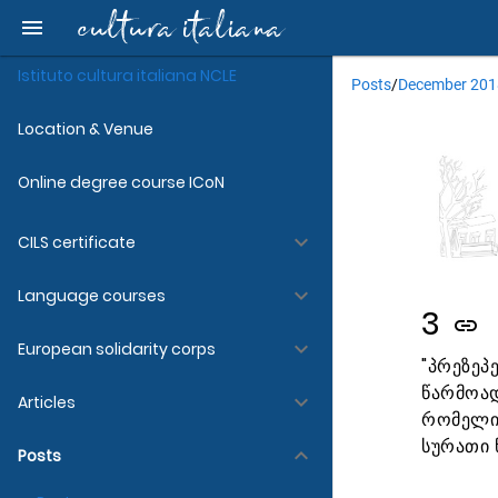
cultura italiana
menu
Istituto cultura italiana NCLE
Posts
/
December 2018
Location & Venue
Online degree course ICoN
keyboard_arrow_down
CILS certificate
keyboard_arrow_down
Language courses
3
link
keyboard_arrow_down
European solidarity corps
"პრეზე
წარმოად
keyboard_arrow_down
Articles
რომელიც
სურათი 
keyboard_arrow_down
Posts